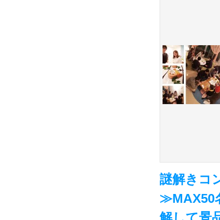
謎解きコ
≫MAX5
解して景