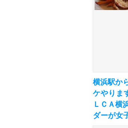
横浜駅か
ケやります
ＬＣＡ横
ダーが女