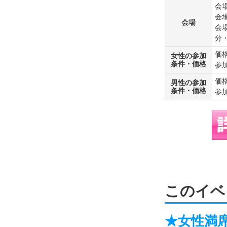
会場
会
会場
会
分
価
女性の参加
条件・価格
参
価
男性の参加
条件・価格
参
このイベ
★女性満席