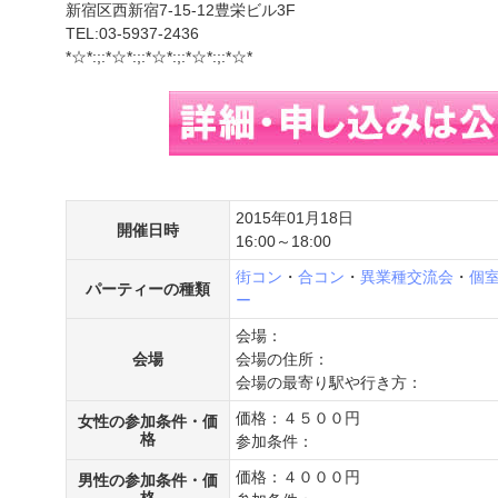
新宿区西新宿7-15-12豊栄ビル3F
TEL:03-5937-2436
*☆*:;:*☆*:;:*☆*:;:*☆*:;:*☆*
2015年01月18日
開催日時
16:00～18:00
街コン
・
合コン
・
異業種交流会
・
個
パーティーの種類
ー
会場：
会場
会場の住所：
会場の最寄り駅や行き方：
価格：４５００円
女性の参加条件・価
格
参加条件：
価格：４０００円
男性の参加条件・価