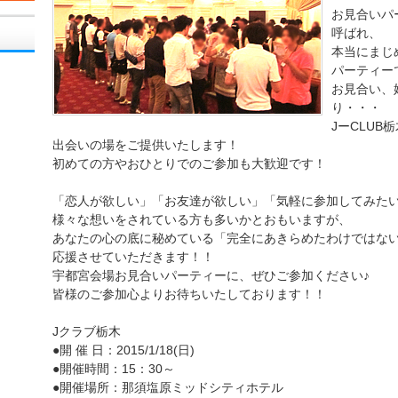
お見合いパ
呼ばれ、
本当にまじ
パーティー
お見合い、
り・・・
JーCLU
出会いの場をご提供いたします！
初めての方やおひとりでのご参加も大歓迎です！
「恋人が欲しい」「お友達が欲しい」「気軽に参加してみた
様々な想いをされている方も多いかとおもいますが、
あなたの心の底に秘めている「完全にあきらめたわけではない
応援させていただきます！！
宇都宮会場お見合いパーティーに、ぜひご参加ください♪
皆様のご参加心よりお待ちいたしております！！
Jクラブ栃木
●開 催 日：2015/1/18(日)
●開催時間：15：30～
●開催場所：那須塩原ミッドシティホテル