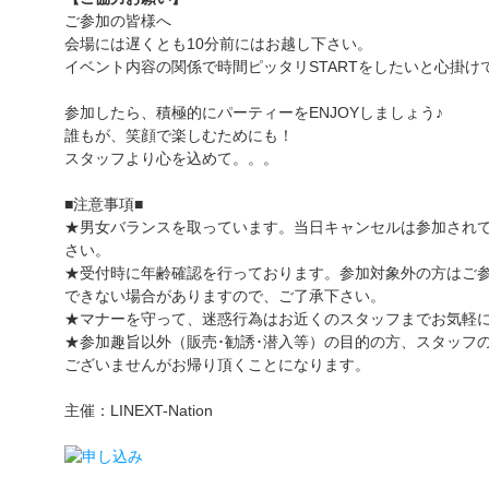
ご参加の皆様へ
会場には遅くとも10分前にはお越し下さい。
イベント内容の関係で時間ピッタリSTARTをしたいと心掛け
参加したら、積極的にパーティーをENJOYしましょう♪
誰もが、笑顔で楽しむためにも！
スタッフより心を込めて。。。
■注意事項■
★男女バランスを取っています。当日キャンセルは参加され
さい。
★受付時に年齢確認を行っております。参加対象外の方はご
できない場合がありますので、ご了承下さい。
★マナーを守って、迷惑行為はお近くのスタッフまでお気軽
★参加趣旨以外（販売･勧誘･潜入等）の目的の方、スタッフ
ございませんがお帰り頂くことになります。
主催：LINEXT-Nation