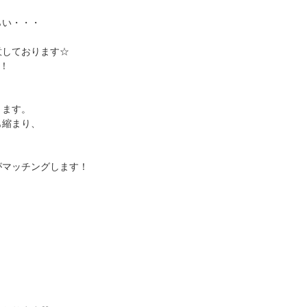
らい・・・
意しております☆
！
ります。
も縮まり、
がマッチングします！