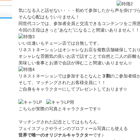
気になる人と話せない・・・初めて参加したから声を掛けづ
そんな心配はもういりません！
同世代コンでは、参加者全員と交流できるコンテンツをご用
今回の主役はきっと”あなた”になること間違いありません！！
いい出逢いもチェーン店では台無しです。
リネストネーションはオシャレなお店を複数店舗確保してお
オシャレな雰囲気の良いお店で話すことで自然と二人の距離
美味しい食事とお酒で会話が弾むこと間違いありません☆
リネストネーションでは参加するとなんと
３割
のご参加者様
そして、マッチングされたお客様全員に！！
ご自身をキャラクターにしてプレゼントしております✩
こちらが実際の写真とキャラクターです✩
マッチングされた記念としてはもちろん、
フェイスブックやラインのプロフィール写真にも使える
世界で唯一のオリジナルキャラクター
です♪