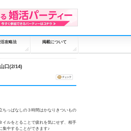
婚活攻略法
掲載について
口(2/14)
立ちっぱなしの３時間はかなりきついもの
タイルをとることで疲れを気にせず、相手
に集中することができます♪