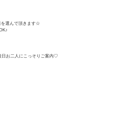
様を選んで頂きます☆
K♪
後日お二人にこっそりご案内♡