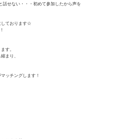
と話せない・・・初めて参加したから声を
意しております☆
！
ります。
も縮まり、
がマッチングします！