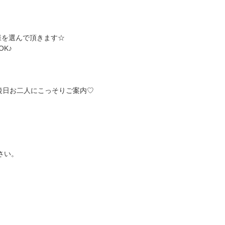
様を選んで頂きます☆
K♪
後日お二人にこっそりご案内♡
さい。