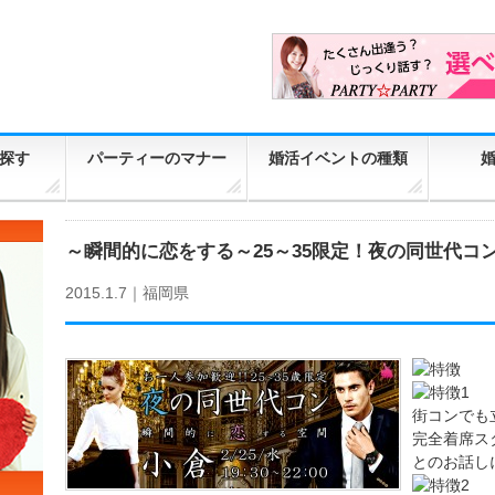
探す
パーティーのマナー
婚活イベントの種類
～瞬間的に恋をする～25～35限定！夜の同世代コン-小
2015.1.7｜
福岡県
街コンでも
完全着席ス
とのお話し