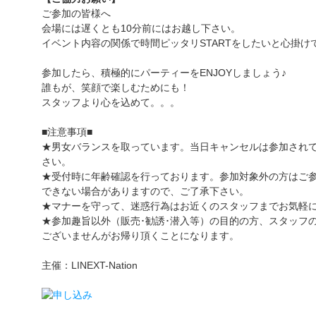
ご参加の皆様へ
会場には遅くとも10分前にはお越し下さい。
イベント内容の関係で時間ピッタリSTARTをしたいと心掛け
参加したら、積極的にパーティーをENJOYしましょう♪
誰もが、笑顔で楽しむためにも！
スタッフより心を込めて。。。
■注意事項■
★男女バランスを取っています。当日キャンセルは参加され
さい。
★受付時に年齢確認を行っております。参加対象外の方はご
できない場合がありますので、ご了承下さい。
★マナーを守って、迷惑行為はお近くのスタッフまでお気軽
★参加趣旨以外（販売･勧誘･潜入等）の目的の方、スタッフ
ございませんがお帰り頂くことになります。
主催：LINEXT-Nation