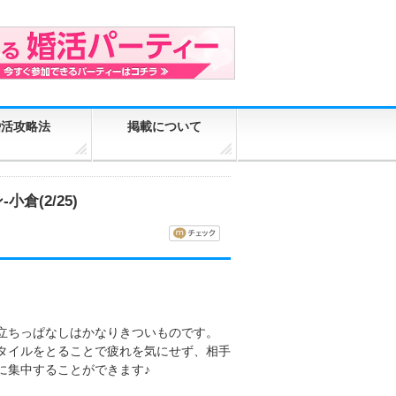
婚活攻略法
掲載について
倉(2/25)
立ちっぱなしはかなりきついものです。
タイルをとることで疲れを気にせず、相手
に集中することができます♪