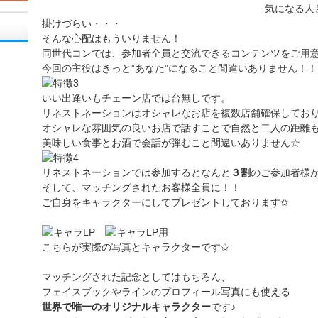
気になる人
掛けづらい・・・
そんな心配はもういりません！
同世代コンでは、参加者全員と交流できるコンテンツをご用
今回の主役はきっと”あなた”になること間違いありません！！
いい出逢いもチェーン店では台無しです。
リネストネーションはオシャレなお店を複数店舗確保してお
オシャレな雰囲気の良いお店で話すことで自然と二人の距離
美味しい食事とお酒で会話が弾むこと間違いありません☆
リネストネーションでは参加するとなんと
３割
のご参加者様
そして、マッチングされたお客様全員に！！
ご自身をキャラクターにしてプレゼントしております✩
こちらが実際の写真とキャラクターです✩
マッチングされた記念としてはもちろん、
フェイスブックやラインのプロフィール写真にも使える
世界で唯一のオリジナルキャラクター
です♪