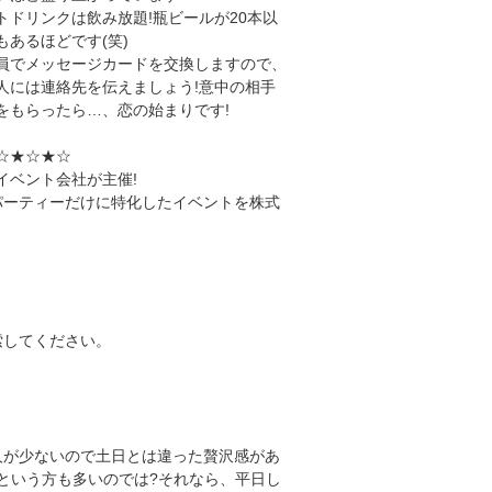
トドリンクは飲み放題!瓶ビールが20本以
もあるほどです(笑)
員でメッセージカードを交換しますので、
人には連絡先を伝えましょう!意中の相手
をもらったら…、恋の始まりです!
☆★☆★☆
イベント会社が主催!
制パーティーだけに特化したイベントを株式
索してください。
人が少ないので土日とは違った贅沢感があ
という方も多いのでは?それなら、平日し