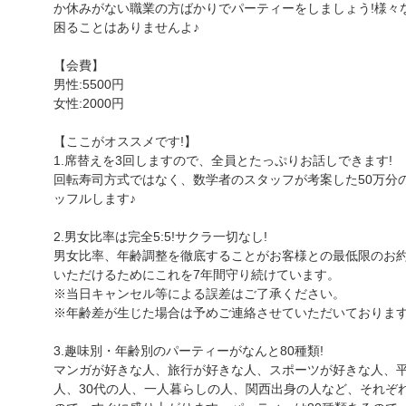
か休みがない職業の方ばかりでパーティーをしましょう!様々
困ることはありませんよ♪
【会費】
男性:5500円
女性:2000円
【ここがオススメです!】
1.席替えを3回しますので、全員とたっぷりお話しできます!
回転寿司方式ではなく、数学者のスタッフが考案した50万分
ッフルします♪
2.男女比率は完全5:5!サクラ一切なし!
男女比率、年齢調整を徹底することがお客様との最低限のお
いただけるためにこれを7年間守り続けています。
※当日キャンセル等による誤差はご了承ください。
※年齢差が生じた場合は予めご連絡させていただいておりま
3.趣味別・年齢別のパーティーがなんと80種類!
マンガが好きな人、旅行が好きな人、スポーツが好きな人、
人、30代の人、一人暮らしの人、関西出身の人など、それぞ