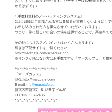
ので、すぐに盛り上がります。パーティーは80種類あるので
かるはずです♪
4.手数料無料のノーバッティングシステム!
2回目以降にご参加される方は参加者が重複しないようにして
お申し込みされた方を優先させていただいております。
つまり、常に新しい出会いの場を提供することで、高確率でカ
その他にもオススメポイントはたくさんあります♪
続きは下記サイトをご覧ください。
http://marzcafe.com/schedule.php
※リンクが飛ばない方はお手数ですが「マーズカフェ」と検
*☆*:;:*☆*:;:*☆*:;:*☆*:;:*☆*
『マーズカフェ』
URL:http://marzcafe.com/
E-mail:
info@marzcafe.com
新宿区西新宿7-15-12豊栄ビル3F
TEL:03-5937-2436
*☆*:;:*☆*:;:*☆*:;:*☆*:;:*☆*