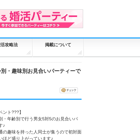
婚活攻略法
掲載について
齢別・趣味別お見合いパーティーで
ント???】
別・年齢別で行う男女5対5のお見合いパ
す♪
通の趣味を持った人同士が集うので初対面
いほど盛り上がっています♪