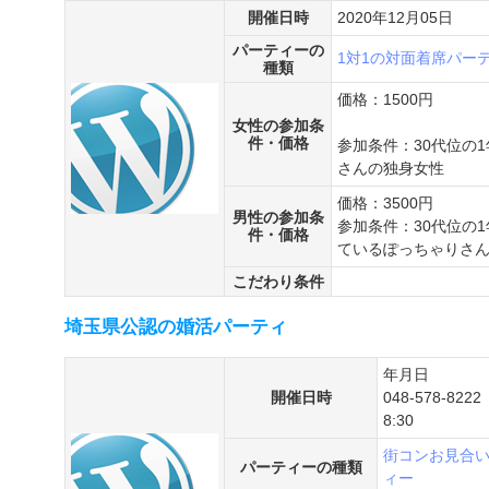
開催日時
2020年12月05日
パーティーの
1対1の対面着席パー
種類
価格：1500円
女性の参加条
件・価格
参加条件：30代位の
さんの独身女性
価格：3500円
男性の参加条
参加条件：30代位の
件・価格
ているぽっちゃりさ
こだわり条件
埼玉県公認の婚活パーティ
年月日
開催日時
048-578-8
8:30
街コン
お見合
パーティーの種類
ィー