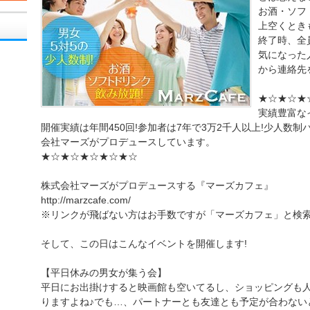
お酒・ソフ
上空くとき
終了時、全
気になった
から連絡先
★☆★☆★
実績豊富な
開催実績は年間450回!参加者は7年で3万2千人以上!少人数
会社マーズがプロデュースしています。
★☆★☆★☆★☆★☆
株式会社マーズがプロデュースする『マーズカフェ』
http://marzcafe.com/
※リンクが飛ばない方はお手数ですが「マーズカフェ」と検
そして、この日はこんなイベントを開催します!
【平日休みの男女が集う会】
平日にお出掛けすると映画館も空いてるし、ショッピングも
りますよね♪でも…、パートナーとも友達とも予定が合わない