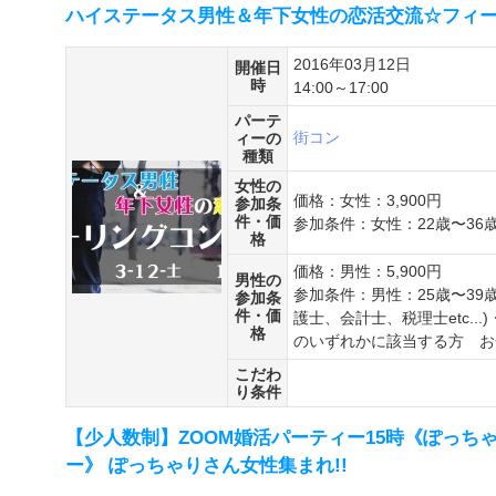
ハイステータス男性＆年下女性の恋活交流☆フィーリン
2016年03月12日
開催日
時
14:00～17:00
パーテ
街コン
ィーの
種類
女性の
価格：女性：3,900円
参加条
件・価
参加条件：女性：22歳〜36
格
価格：男性：5,900円
男性の
参加条件：男性：25歳〜39
参加条
件・価
護士、会計士、税理士etc..
格
のいずれかに該当する方 お一
こだわ
り条件
【少人数制】ZOOM婚活パーティー15時《ぽっち
ー》 ぽっちゃりさん女性集まれ!!