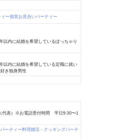
ティー
個室お見合いパーティー
1年以内に結婚を希望しているぽっちゃり
1年以内に結婚を希望している定職に就い
ん好き独身男性
222（代表）※お電話受付時間 平日9:30〜1
いパーティー
料理婚活・クッキングパーテ