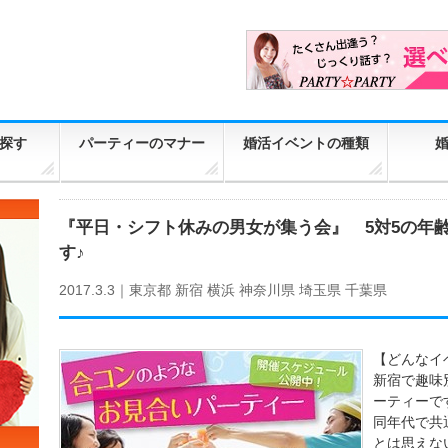
探す
パーティーのマナー
婚活イベントの種類
『平日・シフト休みの男女が集う会』 5対5の年
す♪
2017.3.3｜
東京都
新宿
横浜
神奈川県
埼玉県
千葉県
【どんなイベ
新宿で趣味
ーティーで
同年代で共
とは思えな