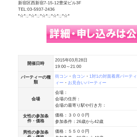
新宿区西新宿7-15-12豊栄ビル3F
TEL:03-5937-2436
*☆*:;:*☆*:;:*☆*:;:*☆*:;:*☆*
2015年03月28日
開催日時
19:00～21:00
街コン
・
合コン
・
1対1の対面着席パーテ
パーティーの種
類
ィー
・
お見合いパーティー
会場：
会場
会場の住所：
会場の最寄り駅や行き方：
価格：３０００円
女性の参加条
件・価格
参加条件：26歳から42歳
価格：５５００円
男性の参加条