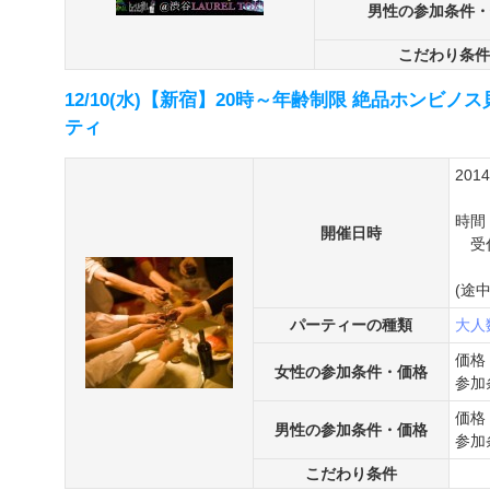
男性の参加条件・
こだわり条件
12/10(水)【新宿】20時～年齢制限 絶品ホンビ
ティ
201
時間
開催日時
受付
(途
パーティーの種類
大人
価格
女性の参加条件・価格
参加
価格
男性の参加条件・価格
参加
こだわり条件