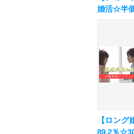
婚活☆半
【ロング
89.2％