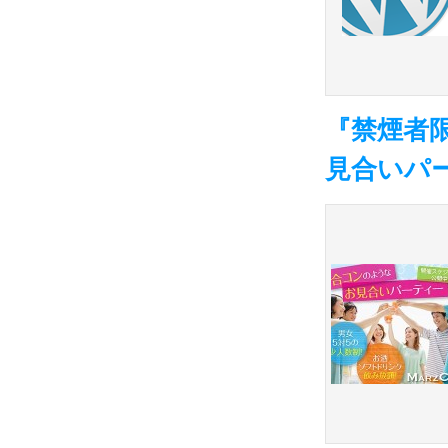
『禁煙者
見合いパ