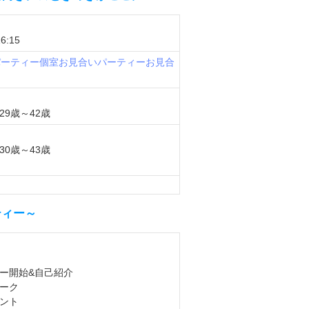
6:15
パーティー
個室お見合いパーティー
お見合
9歳～42歳
0歳～43歳
ティー～
ィー開始&自己紹介
トーク
ベント