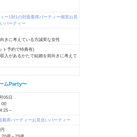
ィー
1対1の対面着席パーティー
個室お見
いパーティー
向きに考えている方誠実な女性
ネット予約で特典有)
収入があるかたで結婚を前向きに考えて
ムParty〜
8月05日
:00
:25～
対面着席パーティー
お見合いパーティー
0円
20歳～29歳