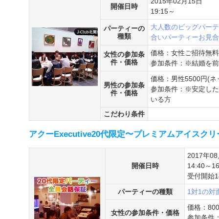
2015年02月15日
開催日時
19:15～
大人数のビッグパーテ
パーティーの
種類
合いパーティー
お見合
価格：女性ご招待無料
女性の参加条
件・価格
参加条件：※結婚を前
価格：男性5500円(
男性の参加条
参加条件：※安定した
件・価格
いる方
こだわり条件
アクーExecutive20代限定〜プレミアムアイスクリー
2017年0
開催日時
14:40～16
受付開始14
パーティーの種類
1対1の
価格：80
女性の参加条件・価格
参加条件：