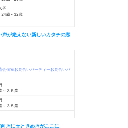
00円
24歳～32歳
い声が絶えない新しいカタチの恋
日
流会
個室お見合いパーティー
お見合いパ
円
歳～３５歳
円
歳～３５歳
前向きに☆ときめきがここに