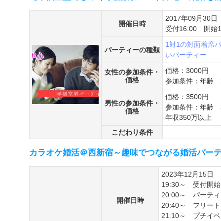
2017年09月30日
開催日時
受付16:00 開始1
1対1の対面着席
パーティーの種類
いパーティー
価格：3000円
女性の参加条件・
価格
参加条件：年齢 2
価格：3500円
男性の参加条件・
参加条件：年齢 3
価格
年収350万以上
こだわり条件
カラオケ婚活＠西新宿～趣味でつながる婚活パー
2023年12月15日
19:30～ 受付開始
20:00～ パーテ
開催日時
20:40～ フリー
21:10～ プチイ