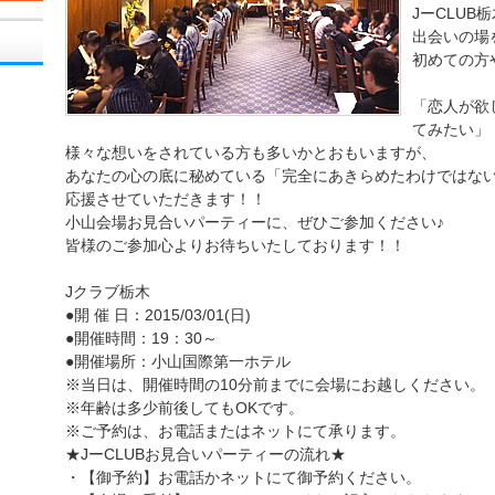
JーCLU
出会いの場
初めての方
「恋人が欲
てみたい」
様々な想いをされている方も多いかとおもいますが、
あなたの心の底に秘めている「完全にあきらめたわけではない
応援させていただきます！！
小山会場お見合いパーティーに、ぜひご参加ください♪
皆様のご参加心よりお待ちいたしております！！
Jクラブ栃木
●開 催 日：2015/03/01(日)
●開催時間：19：30～
●開催場所：小山国際第一ホテル
※当日は、開催時間の10分前までに会場にお越しください。
※年齢は多少前後してもOKです。
※ご予約は、お電話またはネットにて承ります。
★JーCLUBお見合いパーティーの流れ★
・【御予約】お電話かネットにて御予約ください。