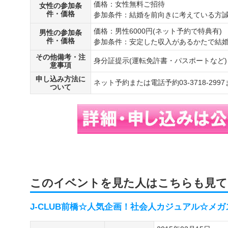
価格：女性無料ご招待
女性の参加条
件・価格
参加条件：結婚を前向きに考えている方
価格：男性6000円(ネット予約で特典有)
男性の参加条
件・価格
参加条件：安定した収入があるかたで結
その他備考・注
身分証提示(運転免許書・パスポートなど
意事項
申し込み方法に
ネット予約または電話予約03-3718-29
ついて
このイベントを見た人はこちらも見て
J-CLUB前橋☆人気企画！社会人カジュアル☆メ