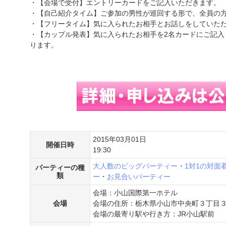
・【会場で受付】エントリーカードをご記入いただきます。
・【自己紹介タイム】ご参加の男性が巡回する形で、全員の
・【フリータイム】気に入られたお相手とお話しをしていた
・【カップル発表】気に入られたお相手を2名カードにご記入
ります。
2015年03月01日
開催日時
19:30
大人数のビッグパーティー
・
1対1の対面
パーティーの種
類
ー
・
お見合いパーティー
会場：小山国際第一ホテル
会場
会場の住所：栃木県小山市中央町３丁目３
会場の最寄り駅や行き方：JR小山駅前