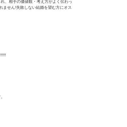
られ、相手の価値観・考え方がよく伝わっ
れません!失敗しない結婚を望む方にオス
!!
す。