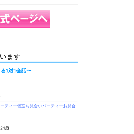
います
できる1対1会話〜
～
パーティー
個室お見合いパーティー
お見合
24歳