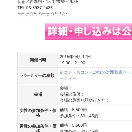
新宿区西新宿7-15-12豊栄ビル3F
TEL:03-5937-2436
*☆*:;:*☆*:;:*☆*:;:*☆*:;:*☆*
2015年04月12日
開催日時
19:00～21:00
街コン
・
合コン
・
1対1の対面着席パー
パーティーの種類
ーティー
会場：
会場
会場の住所：
会場の最寄り駅や行き方：
価格：5,500円
女性の参加条件・価
格
参加条件：30～45歳
価格：5,500円
男性の参加条件・価
格
参加条件：30～45歳