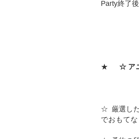
Party終
★
☆ 
☆ 厳選し
でおもてな