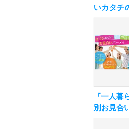
いカタチ
『一人暮
別お見合