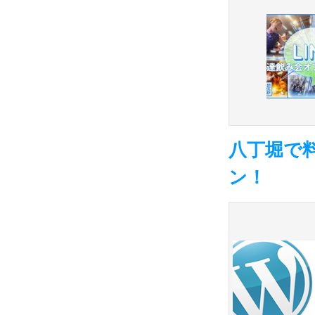
八丁堀で
ン！