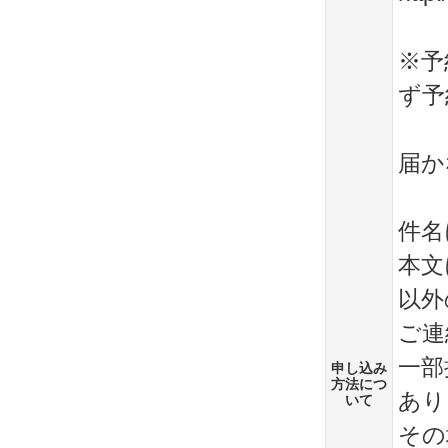
※予
ず予
届か
件名
本文
以外
ご連
一部
申し込み
方法につ
あり
いて
その