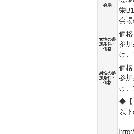
会場
会場
栄B
会場
価格
女性の参
参加
加条件・
価格
け、
価格
男性の参
参加
加条件・
価格
け、
◆【
以下
http