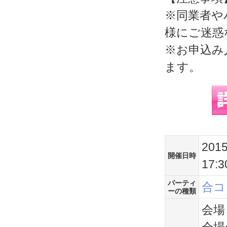
※同業者や
様にご迷惑
※お申込み
ます。
201
開催日時
17:
パーティ
合コ
ーの種類
会場：