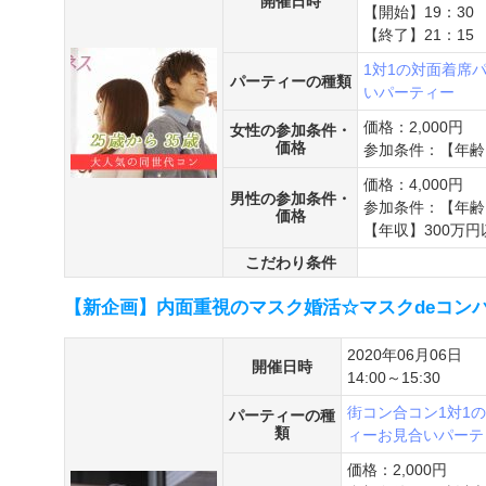
開催日時
【開始】19：30
【終了】21：15
1対1の対面着席
パーティーの種類
いパーティー
価格：2,000円
女性の参加条件・
価格
参加条件：【年齢】
価格：4,000円
男性の参加条件・
参加条件：【年齢】
価格
【年収】300万円
こだわり条件
【新企画】内面重視のマスク婚活☆マスクdeコンパ
2020年06月06日
開催日時
14:00～15:30
街コン
合コン
1対1
パーティーの種
類
ィー
お見合いパーテ
価格：2,000円