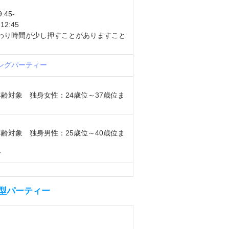
45-
12:45
わり時間が少し押すことがありますこと
ングパーティー
齢対象 独身女性：24歳位～37歳位ま
齢対象 独身男性：25歳位～40歳位ま
方
室型パーティー