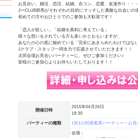
お見合い、婚活、恋活、結婚、合コン、恋愛、友達作り・・
JーCLUB群馬がそれぞれの目的にマッチした素敵な出会いの
初めての方やおひとりでのご参加も大歓迎です！
「恋人が欲しい」「結婚を真剣に考えている」
様々な想いをされている方も多いかとおもいますが、
あなたの心の底に秘めている「完全にあきらめたわけではな
Jクラブ・スタッフ一同全力で応援させていただきます！！
太田会場お見合いパーティーに、ぜひご参加ください♪
皆様のご参加心よりお待ちいたしております！！
2015年04月26日
開催日時
18:30
パーティーの種類
1対1の対面着席パーティー
・
お見
会場：