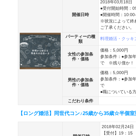
2018年03月18日
●受付開始時間：09:
開催日時
●開催時間：10:00-
※状況によって終
ご了承ください。
パーティーの種
料理婚活・クッキ
類
価格：5,000円
女性の参加条
参加条件：●参加年
件・価格
で ※残り僅か！
価格：5,000円
参加条件：●参加年
男性の参加条
件・価格
で
●職についている
こだわり条件
【ロング婚活】同世代コン♪25歳から35歳☆半個
2018年02月24日
【受付】19：15