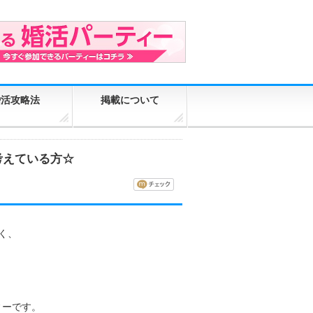
婚活攻略法
掲載について
考えている方☆
く、
、
ィーです。