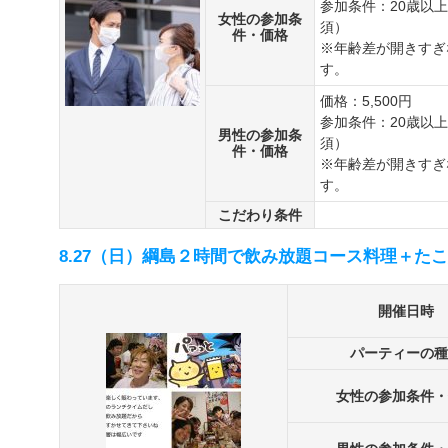
参加条件：20歳以
女性の参加条
須）
件・価格
※年齢差が開きすぎ
す。
価格：5,500円
参加条件：20歳以
男性の参加条
須）
件・価格
※年齢差が開きすぎ
す。
こだわり条件
8.27（日）綱島２時間で飲み放題コース料理＋た
開催日時
パーティーの種
女性の参加条件・