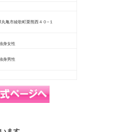
香川県丸亀市綾歌町栗熊西４０−１
の独身女性
の独身男性
います