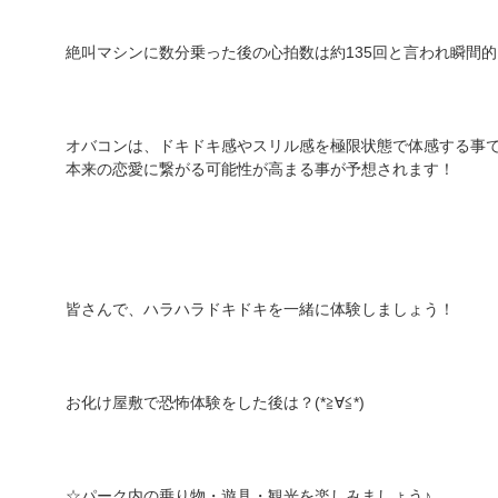
絶叫マシンに数分乗った後の心拍数は約135回と言われ瞬間
オバコンは、ドキドキ感やスリル感を極限状態で体感する事
本来の恋愛に繋がる可能性が高まる事が予想されます！
皆さんで、ハラハラドキドキを一緒に体験しましょう！
お化け屋敷で恐怖体験をした後は？(*≧∀≦*)
☆パーク内の乗り物・遊具・観光を楽しみましょう♪