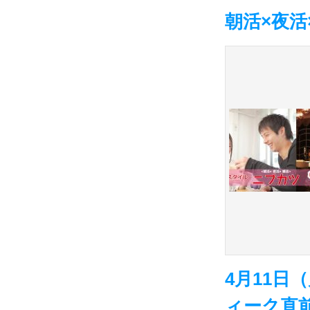
朝活×夜
4月11日
ィーク直