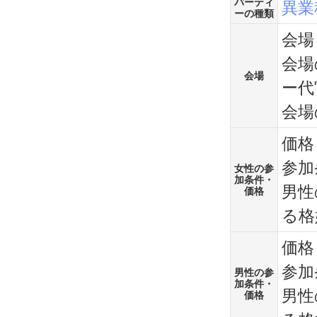
パーティ
異業
ーの種類
会場：
会場
会場
ー代
会場
価格
参加
女性の参
加条件・
男性
価格
る格
価格
参加
男性の参
加条件・
男性
価格