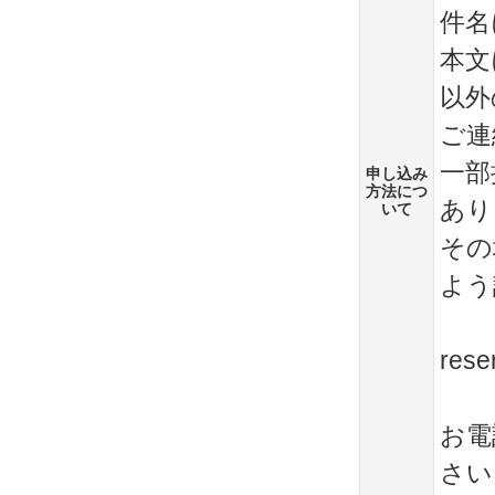
件名
本文
以外
ご連
一部
申し込み
方法につ
あり
いて
その
よう
rese
お電
さい