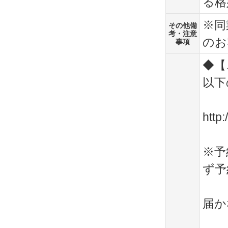
る格
※同
その他備
考・注意
のお
事項
◆【
以下
http
※予
ず予
届か