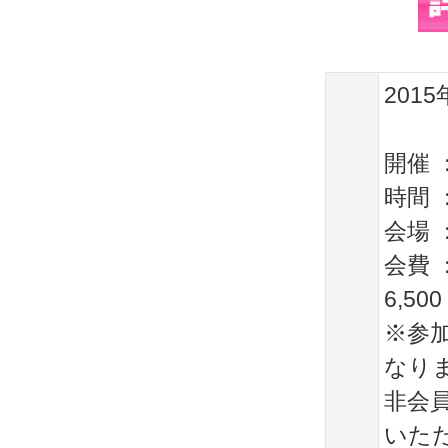
2015
開催 ：
時間 ：
会場 
会費 ：
6,50
※参
なり
非会
いた