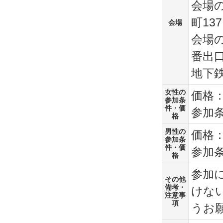
会場
町137
会場
会場の
番出口
地下鉄
女性の
価格：
参加条
件・価
参加
格
男性の
価格：
参加条
件・価
参加
格
参加
その他
備考・
けな
注意事
項
うお