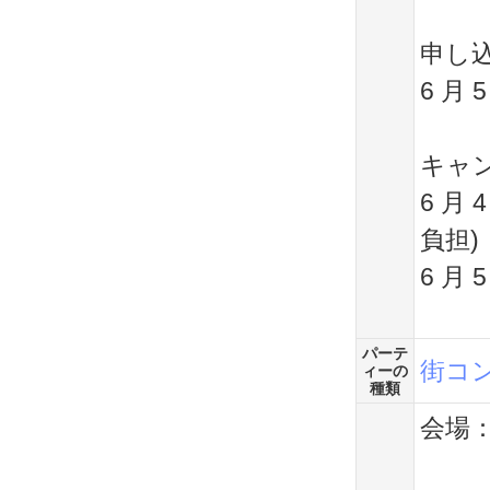
申し
6 月 5
キャ
6 月
負担)
6 月
パーテ
街コ
ィーの
種類
会場：