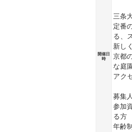
三条大
定番
る、ス
新し
開催日
京都
時
な庭園
アク
募集人数
参加
る方
年齢制