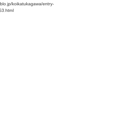
eblo.jp/koikatukagawa/entry-
3.html