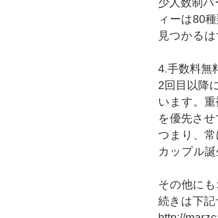
少人数制パ
ィーは80
見つかるは
4.手数料
2回目以降
います。重
を優先させ
つまり、常
カップル誕
その他にも
続きは下記
http://marz