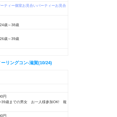
パーティー
個室お見合いパーティー
お見合
4歳～38歳
6歳～39歳
ングコン-滋賀(10/24)
00円
〜39歳までの男女 お一人様参加OK! 複
00円