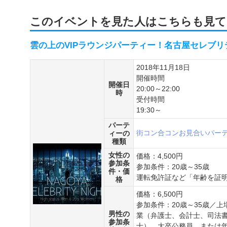
このイベントを見た人はこちらも見て
雲の上のVIPラウンジパーティー！名古屋セレブリ
2018年11月18日
開催時間
開催日
20:00～22:00
時
受付時間
19:30～
パーテ
街コン
合コン
お見合いパー
ィーの
種類
女性の
価格：4,500円
参加条
参加条件：20歳～35歳
件・価
運転免許証など「年齢を証
格
価格：6,500円
参加条件：20歳～35歳／
男性の
業（弁護士、会計士、司法
参加条
士）、大卒公務員、または年