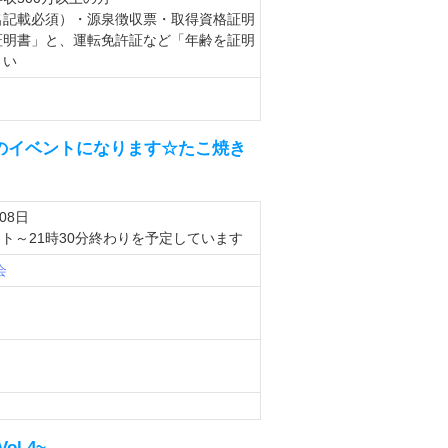
名記載必須）・源泉徴収票・取得資格証明
証明書」と、運転免許証など「年齢を証明
さい
催のイベントになります☆たこ焼き
月08日
タート～21時30分終わりを予定しています
会
Vol.4~