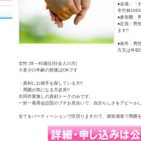
●会場：「
市竹林106
●参加費 男性
●定員：男性
ます!!
●条件：男性
方又は年収
女性:28～45歳位(社会人の方)
※多少の年齢の前後はOKです
・真剣にお相手を探している方!!
・周囲が気になる方必見!!
共同作業無しの真剣トークのみです。
一対一着席会話型のプチお見合いで、自分らしさをアピール
全てをパーティーションで区切りますので、個室感覚で周囲を