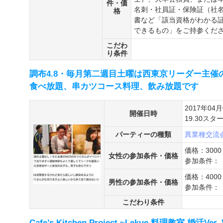
件・価
名刺・社員証・保険証（社
格
書など「該当資格がわかる
できるもの」をご持参くだ
こだわ
り条件
調布4.8・毎月第二週目土曜は西東京リーダー主
食べ放題、串カツコース料理、飲み放題です
2017年04
開催日時
19.30ス
パーティーの種類
異業種交流
価格：3000
女性の参加条件・価格
参加条件：
価格：4000
男性の参加条件・価格
参加条件：
こだわり条件
Cafe’s Kitchen Project ~Lekue 料理教室 婚活Ver. 