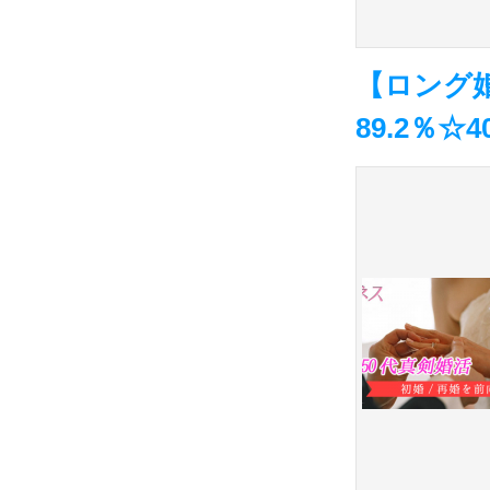
【ロング
89.2％