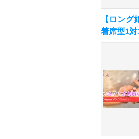
【ロング婚
着席型1対