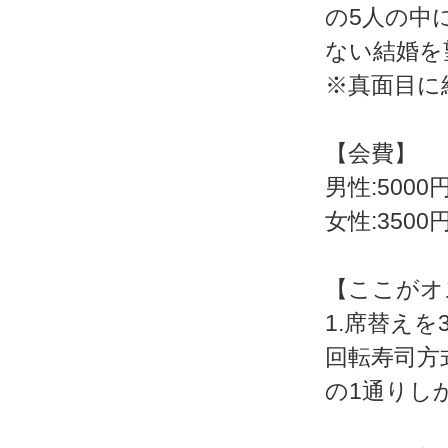
の5人の中
ない結婚を
※真面目に
【会費】
男性:5000
女性:3500
【ここがオ
1.席替え
回転寿司方
の1通りし