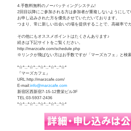
4.手数料無料のノーバッティングシステム!
2回目以降にご参加される方は参加者が重複しないようにして
お申し込みされた方を優先させていただいております。
つまり、常に新しい出会いの場を提供することで、高確率でカ
その他にもオススメポイントはたくさんあります♪
続きは下記サイトをご覧ください。
http://marzcafe.com/schedule.php
※リンクが飛ばない方はお手数ですが「マーズカフェ」と検
*☆*:;:*☆*:;:*☆*:;:*☆*:;:*☆*
『マーズカフェ』
URL:http://marzcafe.com/
E-mail:
info@marzcafe.com
新宿区西新宿7-15-12豊栄ビル3F
TEL:03-5937-2436
*☆*:;:*☆*:;:*☆*:;:*☆*:;:*☆*