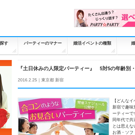
探す
パーティーのマナー
婚活イベントの種類
『土日休みの人限定パーティー』 5対5の年齢別
2016.2.25｜
東京都
新宿
【どんなイベ
新宿で趣味
ーティーで
同年代で共
とは思えな
お酒・ソフ