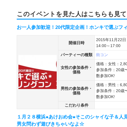
このイベントを見た人はこちらも見て
お一人参加歓迎！20代限定企画！ホンキで選ぶフィーリ
2015年11月22日
開催日時
14:00～17:00
パーティーの種類
街コン
価格：女性：2,8
女性の参加条件・
参加条件：20歳
価格
数参加OK!
価格：男性：6,8
男性の参加条件・
参加条件：20歳
価格
数参加OK!
こだわり条件
１月２８横浜●あけおめ会●そこのシャイな子＆人
男女問わず遊びきちゃいなよ☆