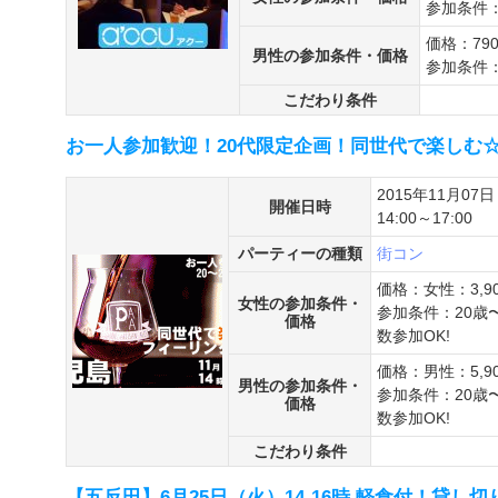
参加条件：
価格：79
男性の参加条件・価格
参加条件：
こだわり条件
お一人参加歓迎！20代限定企画！同世代で楽しむ☆フ
2015年11月07日
開催日時
14:00～17:00
パーティーの種類
街コン
価格：女性：3,9
女性の参加条件・
参加条件：20歳
価格
数参加OK!
価格：男性：5,9
男性の参加条件・
参加条件：20歳
価格
数参加OK!
こだわり条件
【五反田】6月25日（火）14-16時 軽食付！貸し