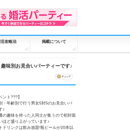
婚活攻略法
掲載について
・趣味別お見合いパーティーです♪
ント???】
別・年齢別で行う男女5対5のお見合いパ
す♪
通の趣味を持った人同士が集うので初対面
いほど盛り上がっています♪
トドリンクは飲み放題!瓶ビールが20本以