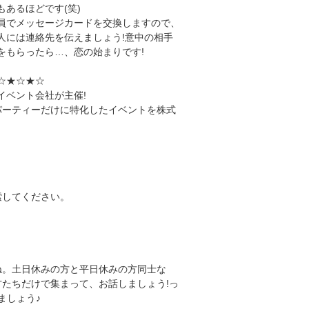
もあるほどです(笑)
員でメッセージカードを交換しますので、
人には連絡先を伝えましょう!意中の相手
をもらったら…、恋の始まりです!
☆★☆★☆
イベント会社が主催!
制パーティーだけに特化したイベントを株式
索してください。
ね。土日休みの方と平日休みの方同士な
たちだけで集まって、お話しましょう!っ
ましょう♪