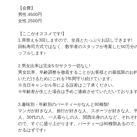
【会費】
男性:4500円
女性:2500円
【ここがオススメです!】
1.席替えを3回しますので、全員とたっぷりお話しできます!
回転寿司方式ではなく、数学者のスタッフが考案した50万分
ッフルします♪
2.男女比率は完全5:5!サクラ一切なし!
男女比率、年齢調整を徹底することがお客様との最低限のお
いただけるためにこれを7年間守り続けています。
※当日キャンセル等による誤差はご了承ください。
※年齢差が生じた場合は予めご連絡させていただいておりま
3.趣味別・年齢別のパーティーがなんと80種類!
マンガが好きな人、旅行が好きな人、スポーツが好きな人、
人、30代の人、一人暮らしの人、関西出身の人など、それぞ
ので、すぐに盛り上がります。パーティーは80種類あるので
かるはずです♪