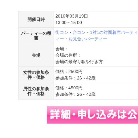
2016年03月19日
開催日時
13:00～15:00
街コン
・
合コン
・
1対1の対面着席パーテ
パーティーの種
類
ィー
・
お見合いパーティー
会場：
会場
会場の住所：
会場の最寄り駅や行き方：
価格：2500円
女性の参加条
件・価格
参加条件：26～42歳
価格：4500円
男性の参加条
件・価格
参加条件：26～42歳