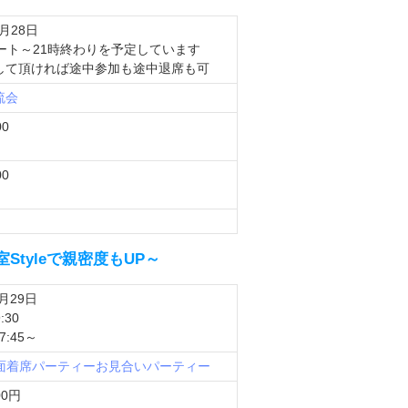
1月28日
タート～21時終わりを予定しています
して頂ければ途中参加も途中退席も可
流会
0
：
0
：
Styleで親密度もUP～
9月29日
:30
:45～
対面着席パーティー
お見合いパーティー
00円