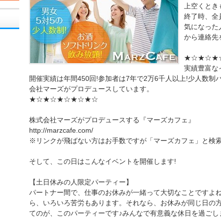
上空くとき
終了時、全
気になった
から連絡先
★☆★☆★
実績豊富な
開催実績は年間450回!参加者は7年で2万6千人以上!少人数
会社マーズがプロデュースしています。
★☆★☆★☆★☆★☆
株式会社マーズがプロデュースする『マーズカフェ』
http://marzcafe.com/
※リンクが飛ばない方はお手数ですが「マーズカフェ」と検
そして、この日はこんなイベントを開催します!
【土日休みの人限定パーティー】
パートナー間で、仕事のお休みが一緒って大切なことですよ
ら、いろいろ苦労もあります。それなら、お休みが同じ日の方
てのが、このパーティーです♪みんなで有意義な休日を過ごし