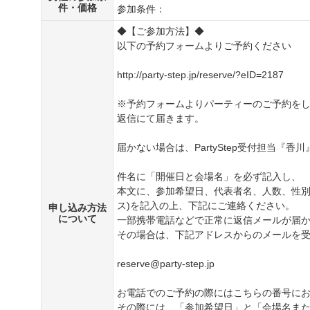
件・価格
参加条件：
◆【ご参加方法】◆
以下の予約フォームよりご予約ください
http://party-step.jp/reserve/?eID=2187
※予約フォームよりパーティーのご予約を
返信にて届きます。
届かない場合は、PartyStep受付担当『香
件名に「開催日と会場名」を必ず記入し、
本文に、参加希望日、代表者名、人数、性別
ス)を記入の上、下記にご連絡ください。
申し込み方法
について
一部携帯電話などで正常に返信メールが届
その場合は、下記アドレスからのメールを
reserve@party-step.jp
お電話でのご予約の際にはこちらの番号に
その際には、「参加希望日」と「会場名ま