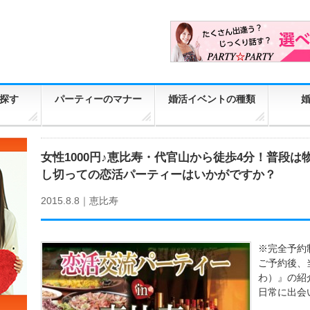
探す
パーティーのマナー
婚活イベントの種類
女性1000円♪恵比寿・代官山から徒歩4分！普段
し切っての恋活パーティーはいかがですか？
2015.8.8｜
恵比寿
※完全予約
ご予約後、
わ）』の紹
日常に出会