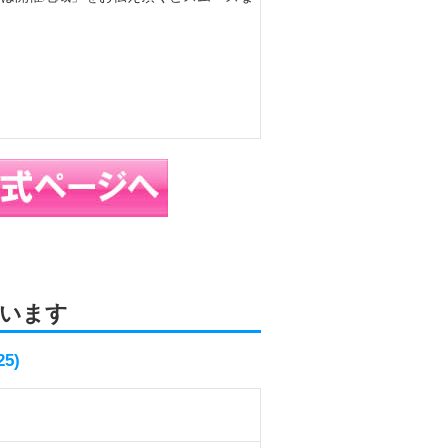
います
5)