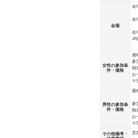
会
会
会場
会
J
価
参
女性の参加条
独
件・価格
お
※
価
参
男性の参加条
件・価格
独
お
※
営
その他備考・