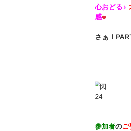
心おどる♪
感
さぁ！PAR
参加者
の
ご