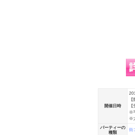
20
【
開催日時
【
※
※
パーティーの
街
種類