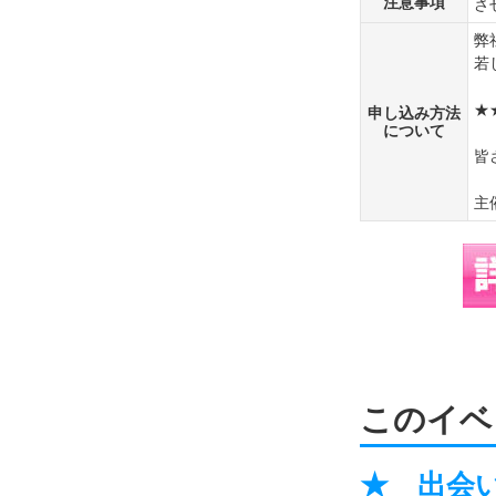
注意事項
さ
弊
若
★
申し込み方法
について
皆
主
このイベ
★ 出会い