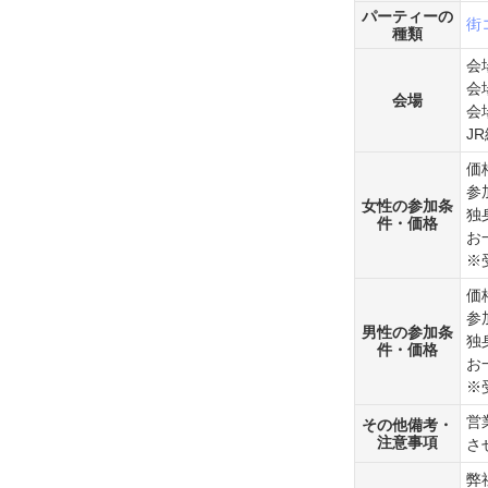
パーティーの
街
種類
会
会
会場
会
J
価
参
女性の参加条
独
件・価格
お
※
価
参
男性の参加条
独
件・価格
お
※
営
その他備考・
注意事項
さ
弊