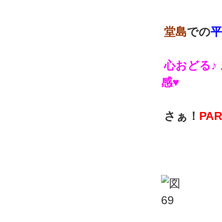
堂島
での
心おどる♪
感
♥
さぁ！
PAR