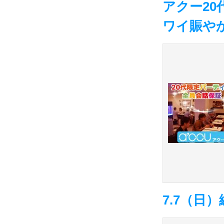
アクー2
ワイ賑や
7.7（