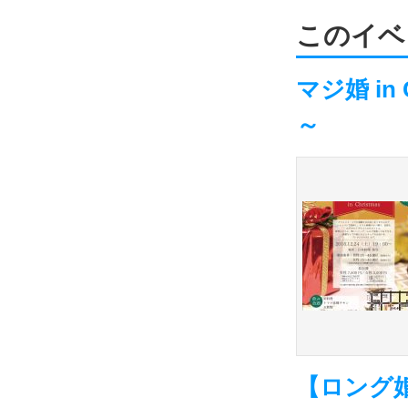
このイベ
マジ婚 i
～
【ロング