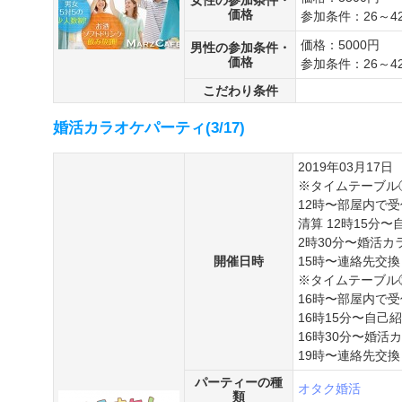
女性の参加条件・
価格
参加条件：26～4
価格：5000円
男性の参加条件・
価格
参加条件：26～4
こだわり条件
婚活カラオケパーティ(3/17)
2019年03月17日
※タイムテーブル
12時〜部屋内で
清算 12時15分〜
2時30分〜婚活
開催日時
15時〜連絡先交換 
※タイムテーブル
16時〜部屋内で受
16時15分〜自己
16時30分〜婚活
19時〜連絡先交換 
パーティーの種
オタク婚活
類