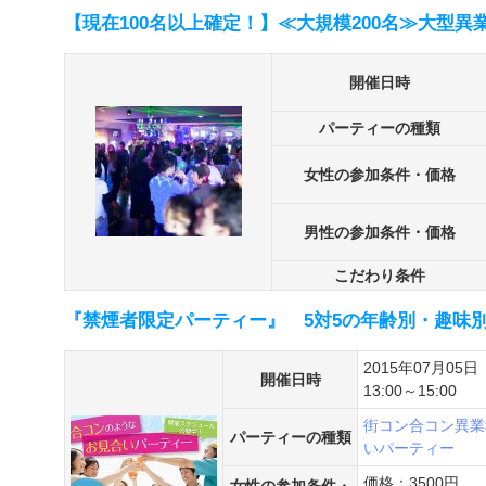
【現在100名以上確定！】≪大規模200名≫大型異
開催日時
パーティーの種類
女性の参加条件・価格
男性の参加条件・価格
こだわり条件
『禁煙者限定パーティー』 5対5の年齢別・趣味
2015年07月05日
開催日時
13:00～15:00
街コン
合コン
異業
パーティーの種類
いパーティー
価格：3500円