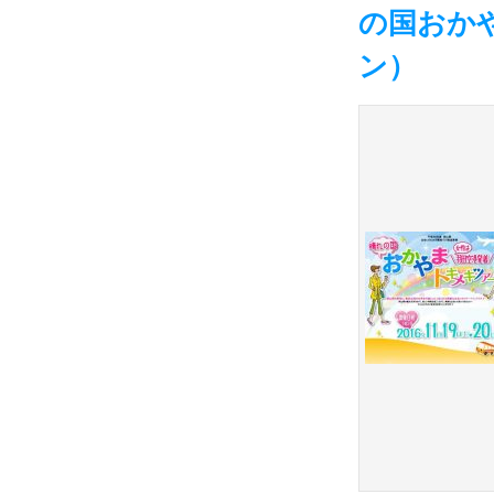
の国おか
ン）