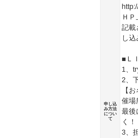
http:
ＨＰ
記載
し込
■Ｌ
1、t
2、
【お
催場
申し込
み方法
最後
につい
て
く！
3、