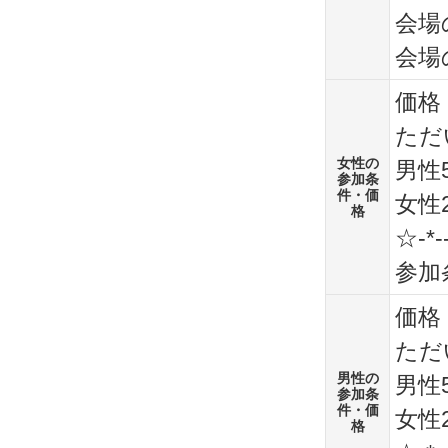
会場
会場
価格：☆
ただ
女性の
男性5
参加条
件・価
女性2
格
☆-*--
参加
価格：☆
ただ
男性の
男性5
参加条
件・価
女性2
格