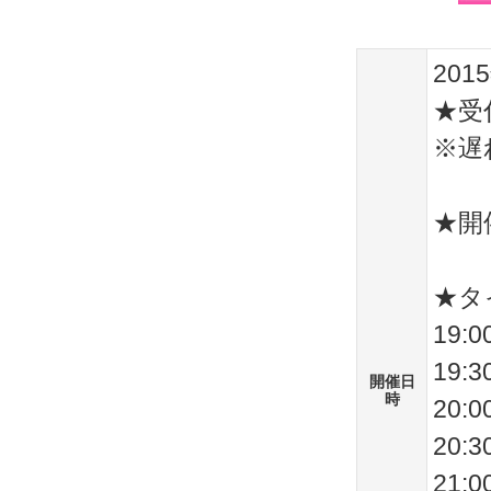
201
★受付
※遅
★開催
★タ
19:
19
開催日
時
20
20
21