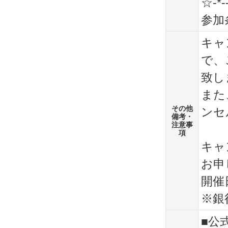
☆-*--
参加
キャ
で、
致し
また
その他
ンセ
備考・
注意事
項
キャ
お申
開催
※銀
■公