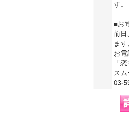
す。
■お
前日
ます
お電
「恋
スム
03-