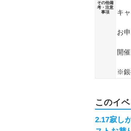
その他備
考・注意
キャ
事項
お申
開催
※銀
このイベ
2.17寂