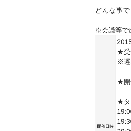
どんな事で
※会議等で
201
★受
※遅
★開
★タ
19
19
開催日時