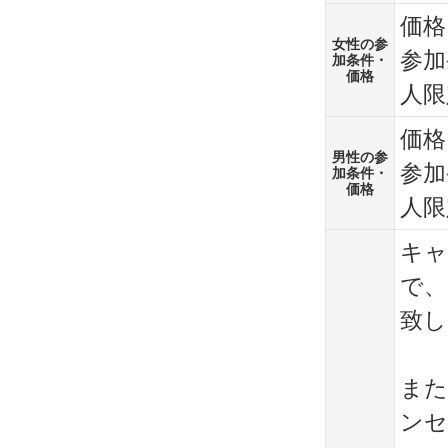
価格
女性の参
参加
加条件・
価格
人限
価格
男性の参
参加
加条件・
価格
人限
キャ
で、
致し
また
ンセ