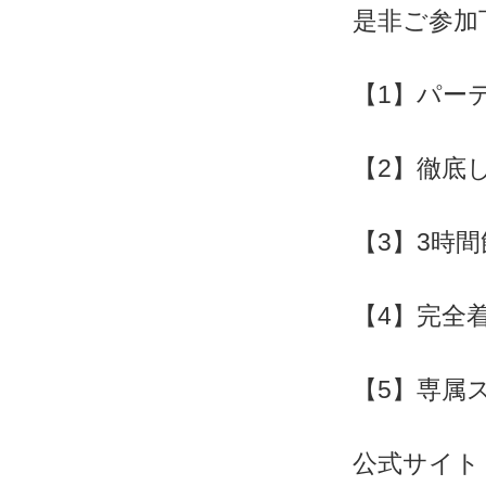
是非ご参加
【1】パー
【2】徹底
【3】3時
【4】完全
【5】専属
公式サイト