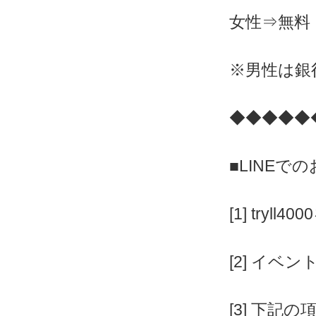
女性⇒無料
※男性は銀行
◆◆◆◆◆
■LINEで
[1] tryll4
[2] イベ
[3] 下記