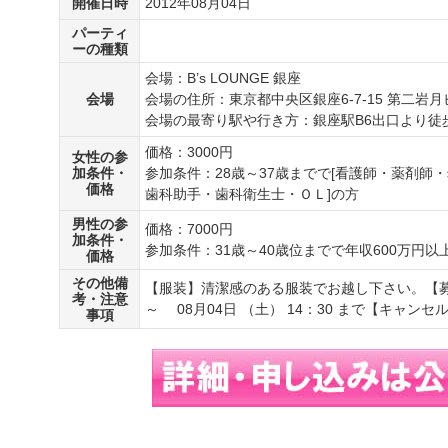
開催日時
2012年08月04日
パーティ
ーの種類
会場：B’s LOUNGE 銀座
会場
会場の住所：東京都中央区銀座6-7-15 第二岩月
会場の最寄り駅や行き方：銀座駅B6出口より徒
価格：3000円
女性の参
加条件・
参加条件：28歳～37歳までで[看護師・薬剤
価格
歯科助手・歯科衛生士・ＯＬ]の方
男性の参
価格：7000円
加条件・
参加条件：31歳～40歳位までで年収600万円以
価格
その他備
【服装】清潔感のある服装でお越し下さい。【募集期
考・注意
～ 08月04日 （土） 14：30 まで【キャンセル】
事項