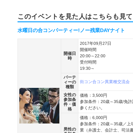
このイベントを見た人はこちらも見て
水曜日の合コンパーティー!ノー残業DAYナイト
2017年09月27日
開催時間
開催日
20:00～22:00
時
受付時間
19:30～
パーテ
街コン
合コン
異業種交流会
ィーの
種類
女性の
価格：3,500円
参加条
参加条件：20歳～35歳/
件・価
参ください。
格
価格：6,000円
参加条件：20歳～35歳／
男性の
業（弁護士、会計士、司法