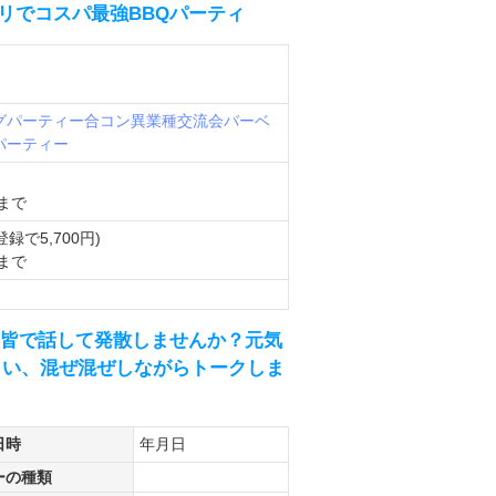
リでコスパ最強BBQパーティ
グパーティー
合コン
異業種交流会
バーベ
パーティー
まで
登録で5,700円)
まで
を皆で話して発散しませんか？元気
さい、混ぜ混ぜしながらトークしま
日時
年月日
ーの種類