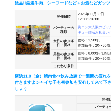
絶品!!厳選牛肉、シーフードなど＋お酒などガッツ
2025年11月30日
開催日時
12:00〜16:00
街コン
大人数のビッ
パーティーの
種類
キュー婚活
お見合い
価格：1,500円
女性の参加条
件・価格
参加条件：20〜50歳
価格：8,000円(LINE
男性の参加条
件・価格
参加条件：20〜50歳
こだわり条件
横浜11.8（金）焼肉食べ飲み放題で一週間の疲れ
付きますよシャイな子も初参加も安心して来て下
しょう
開催
パーティ