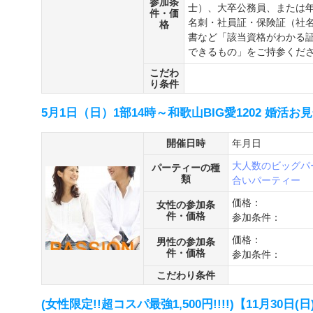
参加条
士）、大卒公務員、または年
件・価
名刺・社員証・保険証（社
格
書など「該当資格がわかる
できるもの」をご持参くだ
こだわ
り条件
5月1日（日）1部14時～和歌山BIG愛1202 婚活
開催日時
年月日
大人数のビッグパ
パーティーの種
類
合いパーティー
価格：
女性の参加条
件・価格
参加条件：
価格：
男性の参加条
件・価格
参加条件：
こだわり条件
(女性限定!!超コスパ最強1,500円!!!!)【11月30