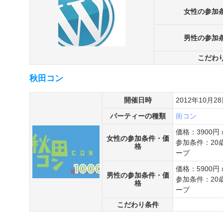
女性の参加
男性の参加
こだわ
秋田コン
開催日時
2012年10月2
パーティーの種類
街コン
価格：3900円 x
女性の参加条件・価
参加条件：20
格
ープ
価格：5900円 x
男性の参加条件・価
参加条件：20
格
ープ
こだわり条件