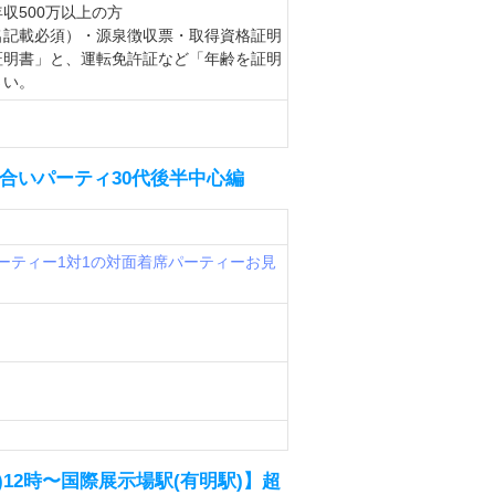
収500万以上の方
名記載必須）・源泉徴収票・取得資格証明
証明書」と、運転免許証など「年齢を証明
さい。
お見合いパーティ30代後半中心編
ーティー
1対1の対面着席パーティー
お見
日(日)12時〜国際展示場駅(有明駅)】超