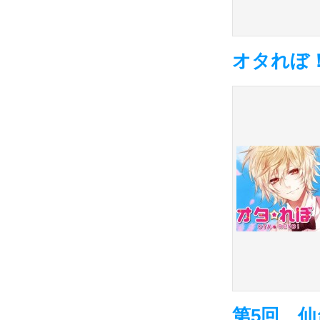
オタれぼ
第5回 仙