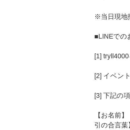
※当日現地
■LINEで
[1] tryll4
[2] イベ
[3] 下記
【お名前】
引の合言葉