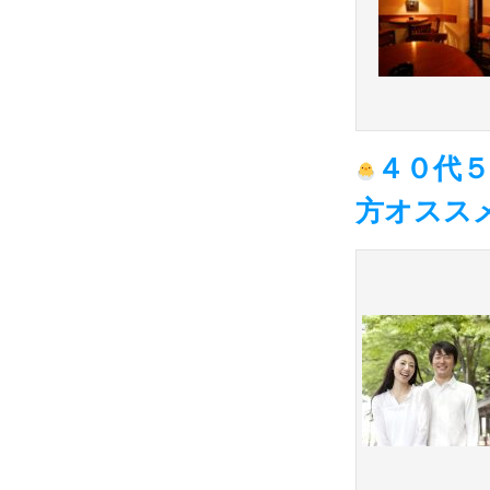
４０代
方オスス