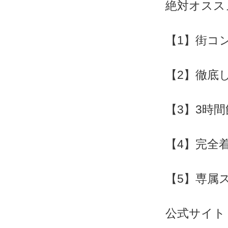
絶対オスス
【1】街コ
【2】徹底
【3】3時
【4】完全
【5】専属
公式サイト