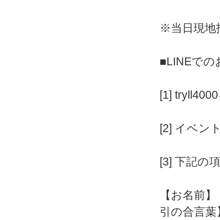
※当日現地
■LINEで
[1] tryll4
[2] イベ
[3] 下記
【お名前】
引の合言葉