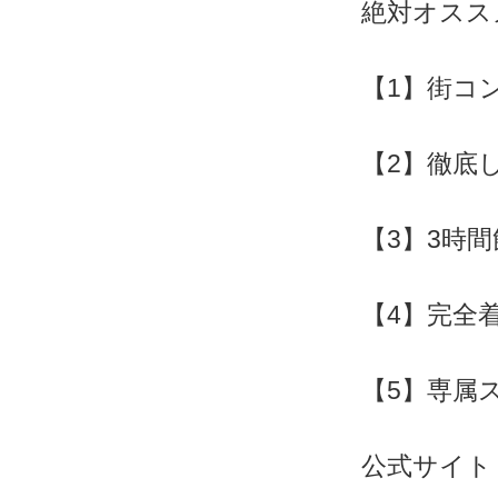
絶対オスス
【1】街コ
【2】徹底
【3】3時
【4】完全
【5】専属
公式サイト