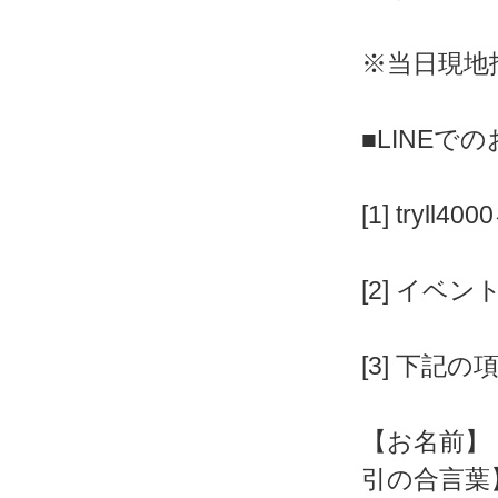
※当日現地
■LINEで
[1] tryll4
[2] イベ
[3] 下記
【お名前】
引の合言葉