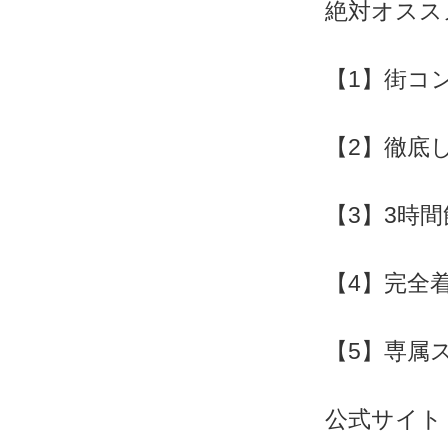
絶対オスス
【1】街コ
【2】徹底
【3】3時
【4】完全
【5】専属
公式サイト