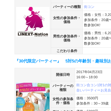
パーティーの種類
街コン
価格：女性：3,2
女性の参加条件・
参加条件：20歳
価格
数参加OK!
価格：男性：6,2
男性の参加条件・
参加条件：20歳
価格
数参加OK!
こだわり条件
『30代限定パーティー』 5対5の年齢別・趣味別
2017年04月23日
開催日時
16:00～18:00
街コン
合コン
1対1の
パーティーの
種類
合いパーティー
お見合
価格：3500円
女性の参加条
件・価格
参加条件：30～39歳