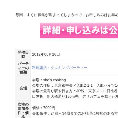
毎回、すぐに募集が埋まってしまうので、お申し込みはお早
開催日
2012年08月26日
時
パーテ
料理婚活・クッキングパーティー
ィーの
種類
会場：she’s cooking
会場の住所：東京都中央区入船2-1-1 入船ハイツ1405 
会場
会場の最寄り駅や行き方：JR線・東京メトロ日比谷
口左折、新大橋通り150m先、デリカフェを越えた
女性の
価格：7000円
参加条
件・価
参加条件：24歳～34歳までのお料理に興味のある方
格