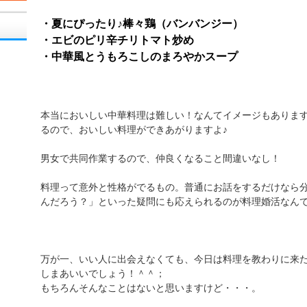
・夏にぴったり♪棒々鶏（バンバンジー）
・エビのピリ辛チリトマト炒め
・中華風とうもろこしのまろやかスープ
本当においしい中華料理は難しい！なんてイメージもありま
るので、おいしい料理ができあがりますよ♪
男女で共同作業するので、仲良くなること間違いなし！
料理って意外と性格がでるもの。普通にお話をするだけなら
んだろう？」といった疑問にも応えられるのが料理婚活なん
万が一、いい人に出会えなくても、今日は料理を教わりに来
しまあいいでしょう！＾＾；
もちろんそんなことはないと思いますけど・・・。