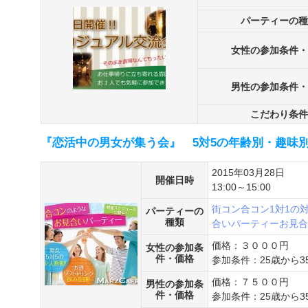
パーティーの種
女性の参加条件・
男性の参加条件・
こだわり条件
『恋活中の男女が集う会』 5対5の年齢別・趣味
2015年03月28日
開催日時
13:00～15:00
街コン
合コン
1対1の
パーティーの
種類
合いパーティー
お見合
価格：３０００円
女性の参加条
件・価格
参加条件：25歳から3
価格：７５００円
男性の参加条
件・価格
参加条件：25歳から3