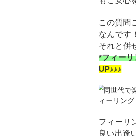
もご安心
この質問
なんです
それと併
*フィーリ
UP♪♪♪
フィーリ
良い出逢