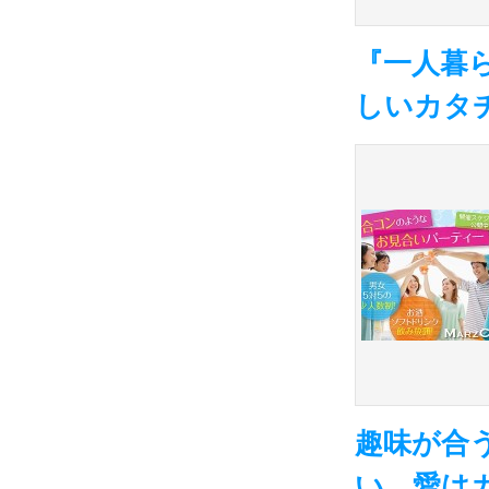
『一人暮
しいカタ
趣味が合
い 愛は