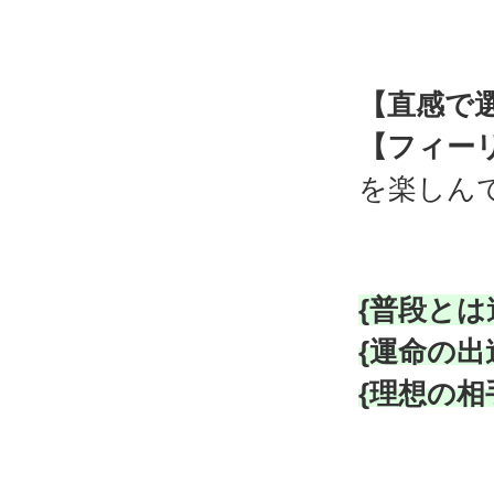
【直感で
【フィー
を楽しん
{普段とは
{運命の出
{理想の相