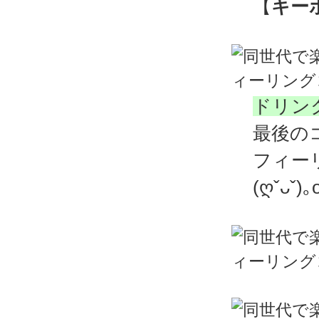
【
キー
ドリン
最後の
フィー
(ღˇᴗˇ)