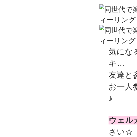
気にな
キ…
友達と
お一人
♪
ウェル
さい☆