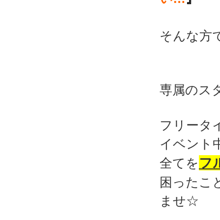
そんな方
専属のス
フリータ
イベント
フ
全てを
困ったこ
ませ☆