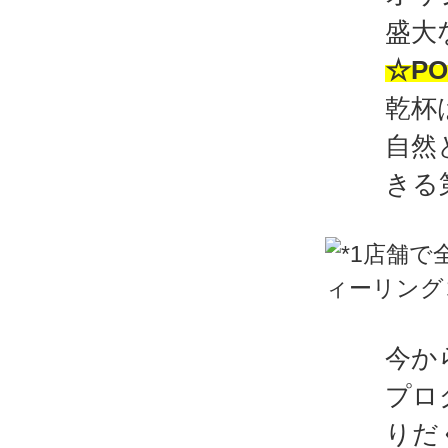
盛大
☆PO
乾杯
自然
きる
今か
プロ
りだ