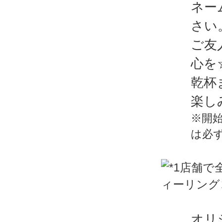
ネー
さい
ご友
心を
乾杯
楽し
※開
は必
オリ