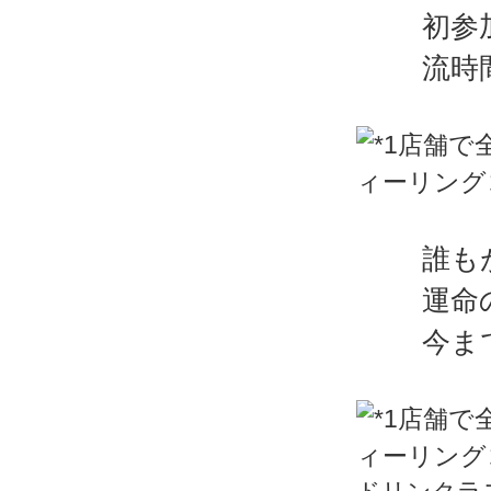
初参
流時
誰も
運命
今ま