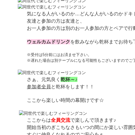
気になる人がいるのか…どんな人がいるのかドキ
友達と参加の方は友達と、
お一人参加の方は別のお一人参加の方とペアで行
ウェルカムドリンク
を飲みながら乾杯までお待ち
※受付は5分前にはお済ませ下さい。
※遅れた場合は別テーブルになる可能性もございますのでご
さぁ、元気良く
乾杯～♪
参加者全員
と乾杯をします！！
ここから楽しい時間の幕開けです☆
ここからは
全員交流
で楽しんで頂きます♪
開始当初のぎこちなさもいつの間にか楽しい雰囲
すぐに仲良くなれるのでご安心を♬