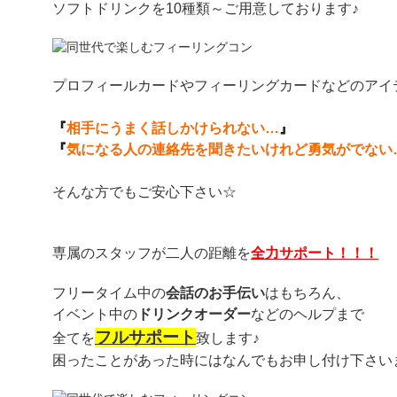
ソフトドリンクを10種類～ご用意しております♪
プロフィールカードやフィーリングカードなどのアイ
『
相手にうまく話しかけられない…
』
『
気になる人の連絡先を聞きたいけれど勇気がでない
そんな方でもご安心下さい☆
専属のスタッフが二人の距離を
全力サポート！！！
フリータイム中の
会話のお手伝い
はもちろん、
イベント中の
ドリンクオーダー
などのヘルプまで
フルサポート
全てを
致します♪
困ったことがあった時にはなんでもお申し付け下さい