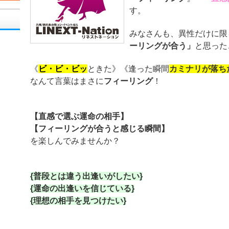
す。
みなさんも、異性だけに限
ーリングが合う」
と思った
《
ビ・ビ・ビッ
ときた》《逢った瞬間
カミナリが落ち
なんて言葉はまさに
フィーリング
！
【直感で選ぶ運命の相手】
【フィーリングが合うと感じる瞬間】
を楽しんでみませんか？
{普段とは違う出逢いがしたい}
{運命の出逢いを信じている}
{理想の相手を見つけたい}