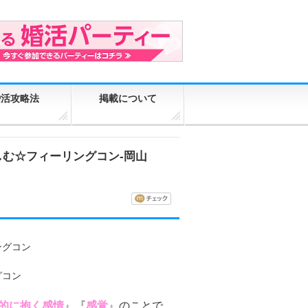
婚活攻略法
掲載について
しむ☆フィーリングコン-岡山
的に抱く感情
』『
感覚
』のことで