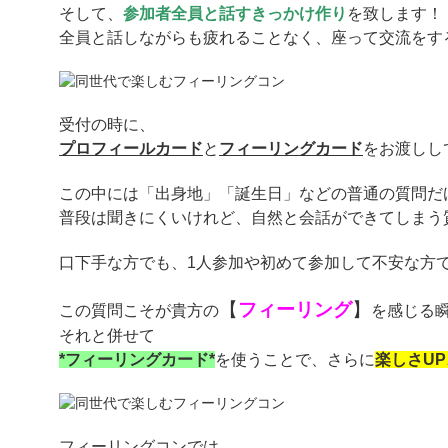
そして、
参加者全員と話すきっかけ作り
を致します！
全員と話しながらも疲れることなく、座って交流をす
受付の時に、
プロフィールカード
と
フィーリングカード
をお渡しし
この中には「出身地」「誕生日」などの普通の質問だ
普段は聞きにくいけれど、自然と会話ができてしまう
口下手な方でも、1人参加や初めて参加して不安な方
【
フィーリング
】
この質問こそが貴方の
を感じる
それと併せて
*フィーリングカード*
を使うことで、さらに
楽しさ
UP
フィーリングコンでは、