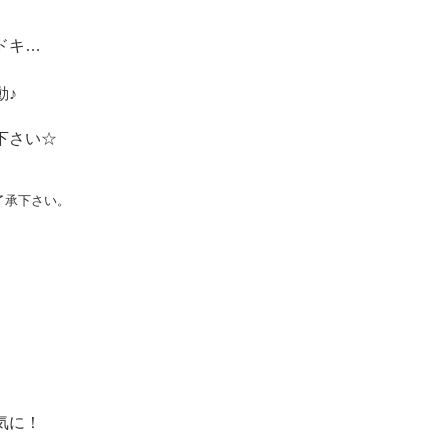
ドキ…
動♪
下さい☆
了承下さい。
気に！