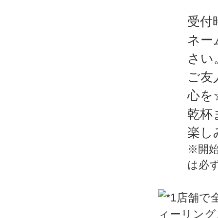
受付
ネー
さい
ご友
心を
乾杯
楽し
※開
は必