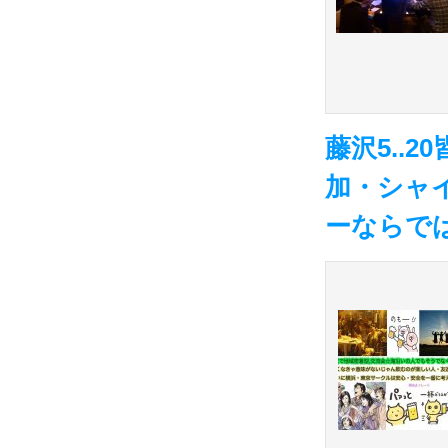
藤沢5..
加・シャ
ーならで