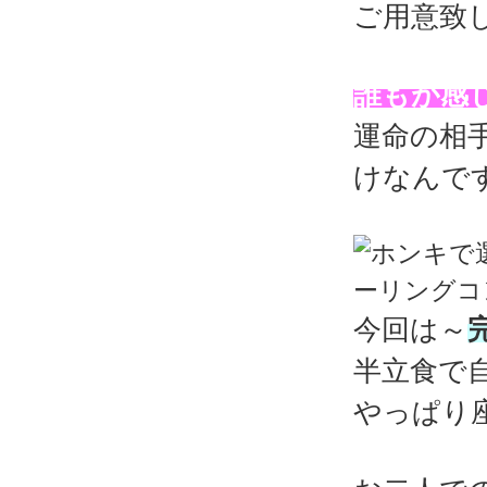
ご用意致
誰もが感
運命の相
けなんで
今回は～
半立食で
やっぱり