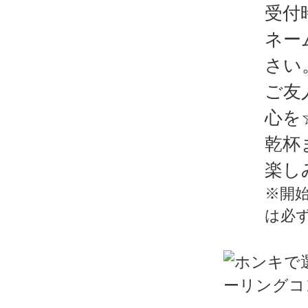
受付
ネー
さい
ご友
心を
乾杯
楽し
※開
は必