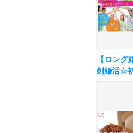
【ロング婚
剣婚活☆