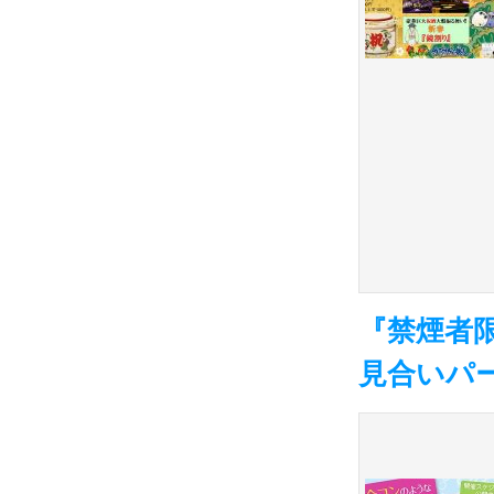
『禁煙者
見合いパ