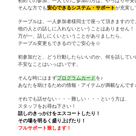
初めての参加、一人でのご参加の方は、やっぱり不安
そんな方でも
安心できるシステム・サポート
が充実し
テーブルは、一人参加者様同士で座って頂きますので
他の人との話しに入れないということはありません！
万が一、話しにくいということがありましたら、
テーブル変更もできるのでご安心を☆
初参加だと、どう行動したらいいのか、何を話してい
不安なことはいっぱいです。
そんな時にはまず
プログラムカード
を♪
あなたを助けるための情報・アイテムが満載なんです
それでも話せない・・・難しい・・・という方は、
スタッフをお尋ね下さい！
話しのきっかけをエスコートしたり！
その場を明るく盛り上げたり！
フルサポート致します！