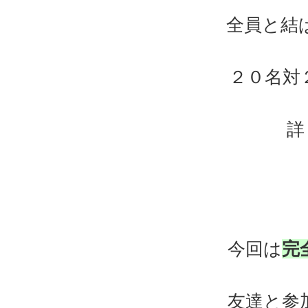
全員と結
２０名対
詳
今回は
完
友達と参