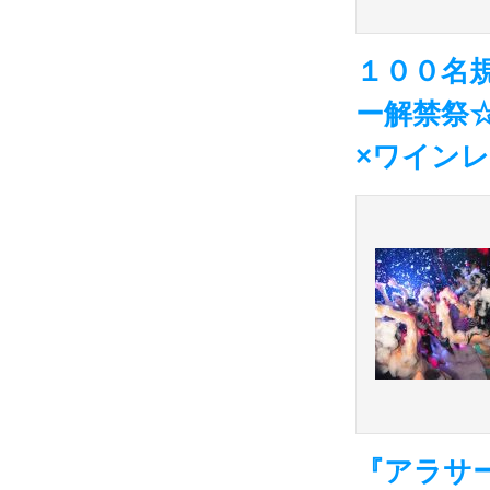
１００名規模
ー解禁祭☆
×ワイン
『アラサ