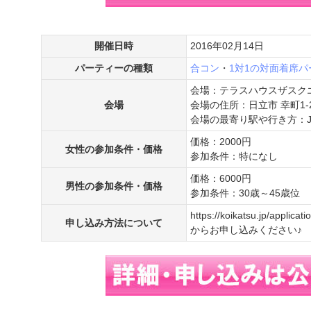
開催日時
2016年02月14日
パーティーの種類
合コン
・
1対1の対面着席パ
会場：テラスハウスザスク
会場
会場の住所：日立市 幸町1-2
会場の最寄り駅や行き方：J
価格：2000円
女性の参加条件・価格
参加条件：特になし
価格：6000円
男性の参加条件・価格
参加条件：30歳～45歳位
https://koikatsu.jp/applicati
申し込み方法について
からお申し込みください♪