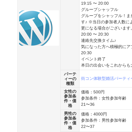
19:15 〜 20:00
グループシャッフル
グループをシャッフル！ま
す♪ ※当日の参加者人数
更になる場合がございます
20:00 〜 20:30
連絡先交換タイム♪
気になった方へ積極的にアプ
20:30
イベント終了
本日の出会いをこれからも
パーテ
街コン
体験型婚活パーティ
ィーの
種類
女性の
価格：500円
参加条
参加条件：女性参加年齢
件・価
21〜36
格
男性の
価格：4000円
参加条
参加条件：男性参加年齢
件・価
22〜37
格