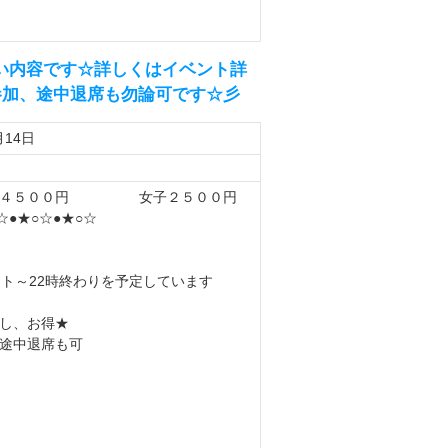
ない内容です☆詳しくはイベント詳
参加、途中退席も勿論可です☆彡
月14日
子４５００円 女子２５００円
☆●★○☆●★○☆
ート～22時終わりを予定しています
し、お得★
途中退席も可