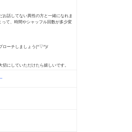
だお話してない異性の方と一緒になれま
によって、時間やシャッフル回数が多少変
。
ローチしましょう(^▽^)/
大切にしていただけたら嬉しいです。
ー