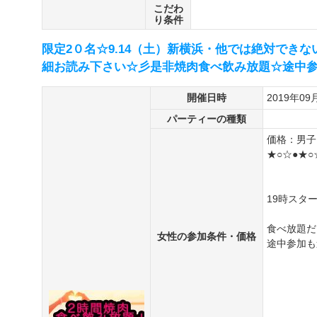
こだわ
り条件
限定2０名☆9.14（土）新横浜・他では絶対でき
細お読み下さい☆彡是非焼肉食べ飲み放題☆途中
開催日時
2019年09
パーティーの種類
価格：男
★○☆●★○
19時スタ
食べ放題だ
女性の参加条件・価格
途中参加も