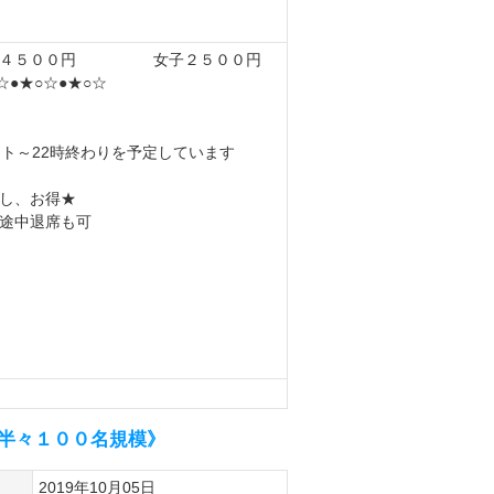
子４５００円 女子２５００円
☆●★○☆●★○☆
ート～22時終わりを予定しています
し、お得★
途中退席も可
男女半々１００名規模》
2019年10月05日