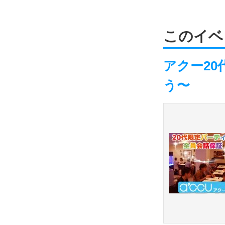
このイベ
アクー20
う〜