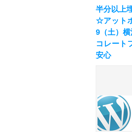
半分以上埋
☆アット
9（土）
コレート
安心