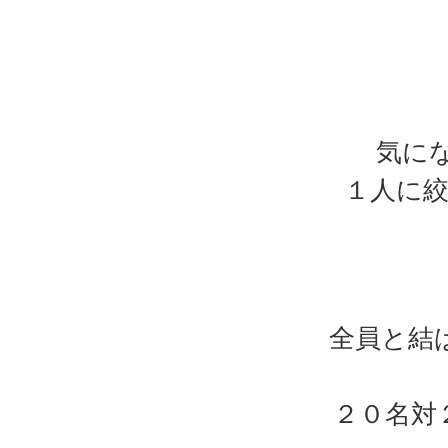
気に
１人に
全員と結
２０名対