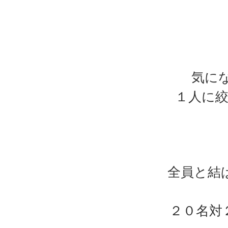
気に
１人に
全員と結
２０名対