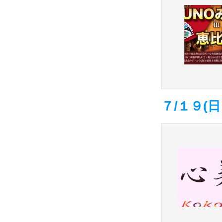
７/１９(