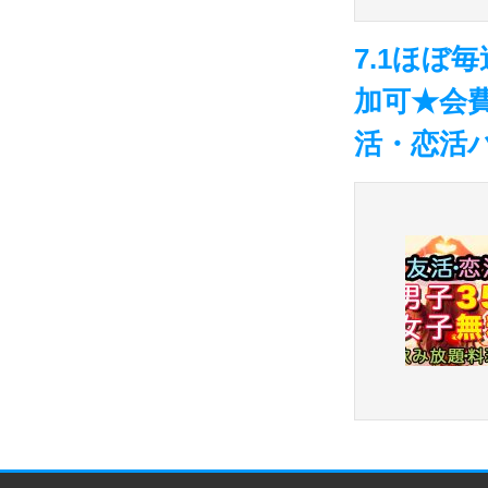
7.1ほ
加可★会
活・恋活パ